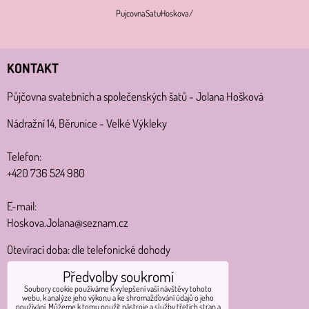
PujcovnaSatuHoskova/
KONTAKT
Půjčovna svatebních a společenských šatů - Jolana Hošková
Nádražní 14, Běrunice - Velké Výkleky
Telefon:
+420 736 524 980
E-mail:
Hoskova.Jolana@seznam.cz
Otevírací doba: dle telefonické dohody
Předvolby soukromí
MAPA
Soubory cookie používáme k vylepšení vaší návštěvy tohoto
webu, k analýze jeho výkonu a ke shromažďování údajů o jeho
Nádražní 14
používání. Můžeme k tomu použít nástroje a služby třetích stran a