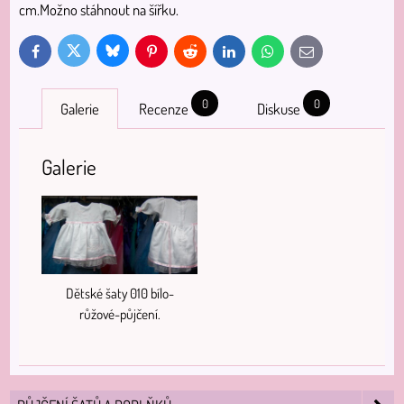
cm.Možno stáhnout na šířku.
Bluesky
Twitter
Facebook
Pinterest
Reddit
LinkedIn
WhatsApp
E-
mail
0
0
Galerie
Recenze
Diskuse
Galerie
Dětské šaty 010 bílo-
růžové-půjčení.