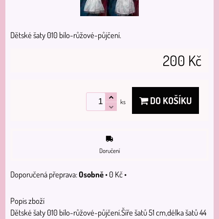
Dětské šaty 010 bílo-růžové-půjčení.
200 Kč
DO KOŠÍKU
ks
Doručení
Osobně
•
0 Kč
•
Popis zboží
Dětské šaty 010 bílo-růžové-půjčení.Šíře šatů 51 cm,délka šatů 44