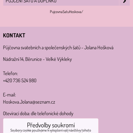
PŮJČENÍ ŠATŮ A DOPLŇKŮ
PujcovnaSatuHoskova/
KONTAKT
Půjčovna svatebních a společenských šatů - Jolana Hošková
Nádražní 14, Běrunice - Velké Výkleky
Telefon:
+420 736 524 980
E-mail:
Hoskova.Jolana@seznam.cz
Otevírací doba: dle telefonické dohody
Předvolby soukromí
MAPA
Soubory cookie používáme k vylepšení vaší návštěvy tohoto