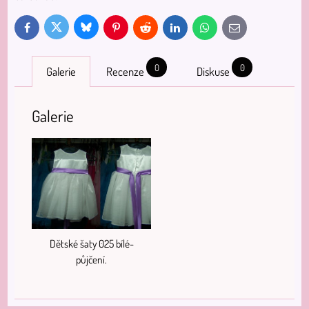
Bluesky
Twitter
Facebook
Pinterest
Reddit
LinkedIn
WhatsApp
E-
mail
0
0
Galerie
Recenze
Diskuse
Galerie
Dětské šaty 025 bílé-
půjčení.