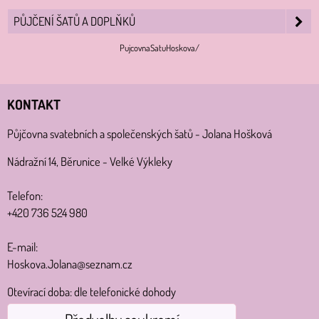
PŮJČENÍ ŠATŮ A DOPLŇKŮ
PujcovnaSatuHoskova/
KONTAKT
Půjčovna svatebních a společenských šatů - Jolana Hošková
Nádražní 14, Běrunice - Velké Výkleky
Telefon:
+420 736 524 980
E-mail:
Hoskova.Jolana@seznam.cz
Otevírací doba: dle telefonické dohody