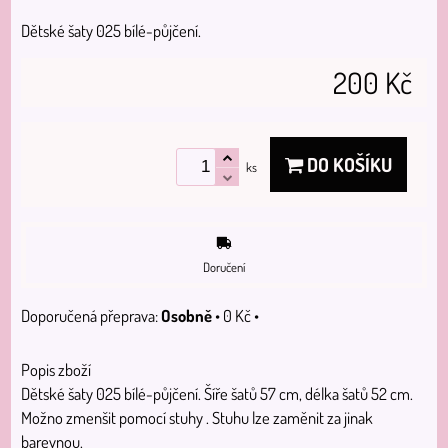
Dětské šaty 025 bílé-půjčení.
200 Kč
DO KOŠÍKU
ks
Doručení
Osobně
•
0 Kč
•
Popis zboží
Dětské šaty 025 bílé-půjčení. Šíře šatů 57 cm, délka šatů 52 cm.
Možno zmenšit pomocí stuhy . Stuhu lze zaměnit za jinak
barevnou.