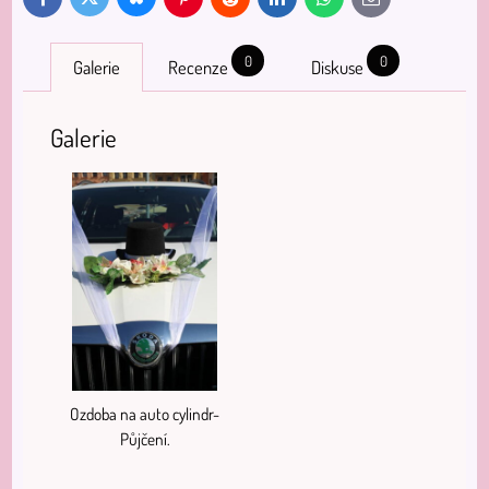
Bluesky
Twitter
Facebook
Pinterest
Reddit
LinkedIn
WhatsApp
E-
mail
0
0
Galerie
Recenze
Diskuse
Galerie
Ozdoba na auto cylindr-
Půjčení.