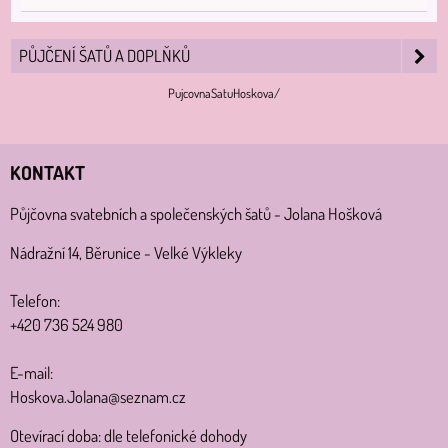
PŮJČENÍ ŠATŮ A DOPLŇKŮ
PujcovnaSatuHoskova/
KONTAKT
Půjčovna svatebních a společenských šatů - Jolana Hošková
Nádražní 14, Běrunice - Velké Výkleky
Telefon:
+420 736 524 980
E-mail:
Hoskova.Jolana@seznam.cz
Otevírací doba: dle telefonické dohody