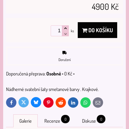
4900 Kč
DO KOŠÍKU
ks
Doručení
Osobně
•
0 Kč
•
Nádherné svatební šaty smetanové barvy . Krajkové.
Bluesky
Twitter
Facebook
Pinterest
Reddit
LinkedIn
WhatsApp
E-
mail
0
0
Galerie
Recenze
Diskuse