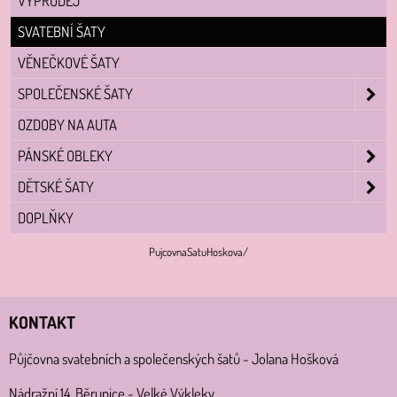
VYPRODEJ
SVATEBNÍ ŠATY
VĚNEČKOVÉ ŠATY
SPOLEČENSKÉ ŠATY
OZDOBY NA AUTA
PÁNSKÉ OBLEKY
DĚTSKÉ ŠATY
DOPLŇKY
PujcovnaSatuHoskova/
KONTAKT
Půjčovna svatebních a společenských šatů - Jolana Hošková
Nádražní 14, Běrunice - Velké Výkleky