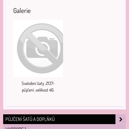
Galerie
Svatební šaty .2137-
půjčení ,velikost 46.
PŮJČENÍ ŠATŮ A DOPLŇKŮ