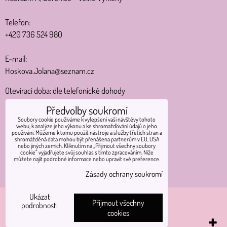
Telefon:
+420 736 524 980
E-mail:
Hoskova.Jolana@seznam.cz
Otevírací doba: dle telefonické dohody
Předvolby soukromí
MAPA
Soubory cookie používáme k vylepšení vaší návštěvy tohoto
webu, k analýze jeho výkonu a ke shromažďování údajů o jeho
Nádražní 14
používání. Můžeme k tomu použít nástroje a služby třetích stran a
shromážděná data mohou být přenášena partnerům v EU, USA
Běrunice - Velké Výkleky
nebo jiných zemích. Kliknutím na „Přijmout všechny soubory
cookie“ vyjadřujete svůj souhlas s tímto zpracováním. Níže
289 08
můžete najít podrobné informace nebo upravit své preference.
Zásady ochrany soukromí
Otevírací doba: dle telefonické dohody.
Ukázat
Předvolby soukromí
Zásady ochrany soukromí
Přijmout všechny
podrobnosti
cookies
Vytvořeno systémem:
ByznysWeb.cz