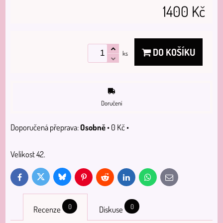
1400 Kč
DO KOŠÍKU
ks
Doručení
Osobně
•
0 Kč
•
Velikost 42.
Bluesky
Twitter
Facebook
Pinterest
Reddit
LinkedIn
WhatsApp
E-
mail
0
0
Recenze
Diskuse