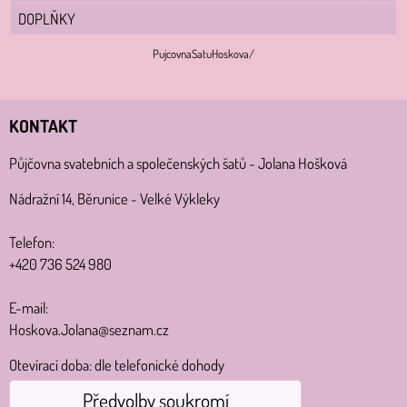
DOPLŇKY
PujcovnaSatuHoskova/
KONTAKT
Půjčovna svatebních a společenských šatů - Jolana Hošková
Nádražní 14, Běrunice - Velké Výkleky
Telefon:
+420 736 524 980
E-mail:
Hoskova.Jolana@seznam.cz
Otevírací doba: dle telefonické dohody
Předvolby soukromí
MAPA