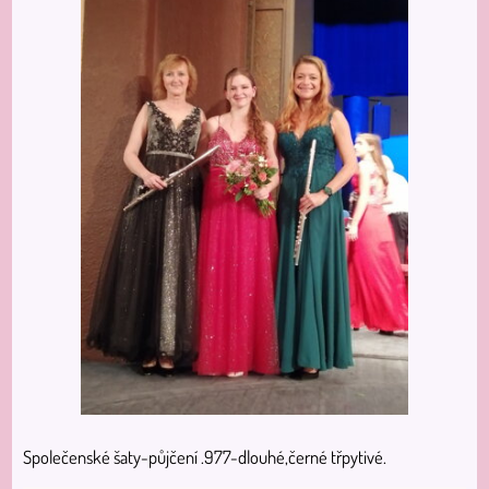
Společenské šaty-půjčení .977-dlouhé,černé třpytivé.