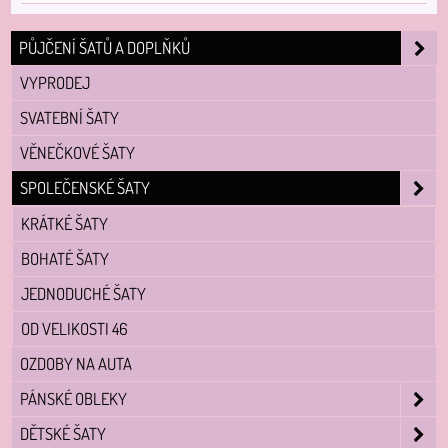
PŮJČENÍ ŠATŮ A DOPLŇKŮ
VYPRODEJ
SVATEBNÍ ŠATY
VĚNEČKOVÉ ŠATY
SPOLEČENSKÉ ŠATY
KRÁTKÉ ŠATY
BOHATÉ ŠATY
JEDNODUCHÉ ŠATY
OD VELIKOSTI 46
OZDOBY NA AUTA
PÁNSKÉ OBLEKY
DĚTSKÉ ŠATY