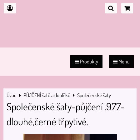
Produkty
Menu
Úvod
PŮJČENÍ šatů a doplňků
Společenské šaty
Společenské šaty-půjčení .977-
dlouhé,černé třpytivé.