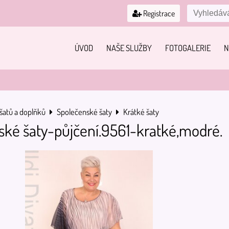
Registrace
ÚVOD
NAŠE SLUŽBY
FOTOGALERIE
N
šatů a doplňků
Společenské šaty
Krátké šaty
ské šaty-půjčení.9561-kratké,modré.