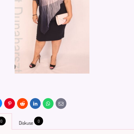
uesky
Pinterest
Reddit
LinkedIn
WhatsApp
E-
mail
0
0
Diskuse