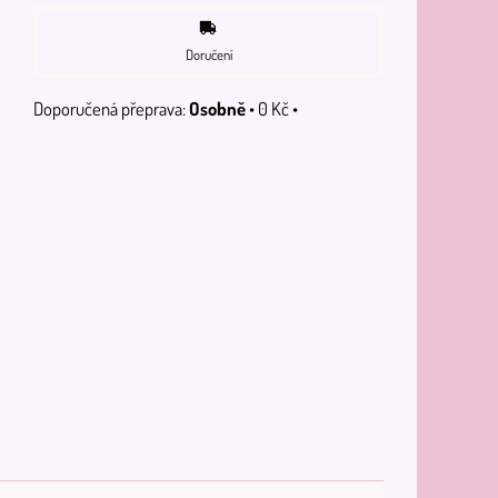
Doručení
Osobně
•
0 Kč
•