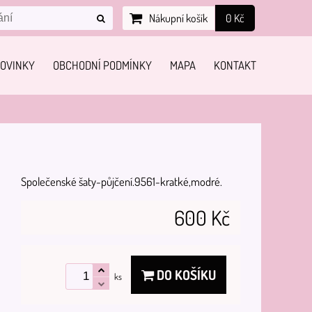
Nákupní košík
0 Kč
OVINKY
OBCHODNÍ PODMÍNKY
MAPA
KONTAKT
Společenské šaty-půjčení.9561-kratké,modré.
600 Kč
DO KOŠÍKU
ks