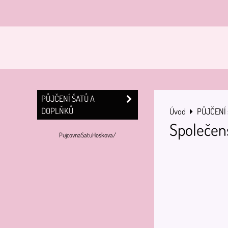
PŮJČENÍ ŠATŮ A
DOPLŇKŮ
Úvod
PŮJČENÍ 
Společen
PujcovnaSatuHoskova/