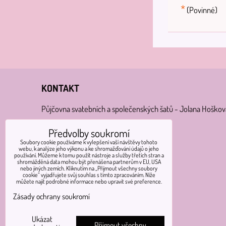
*
(Povinné)
KONTAKT
Půjčovna svatebních a společenských šatů - Jolana Hoškov
Nádražní 14, Běrunice - Velké Výkleky
Předvolby soukromí
Soubory cookie používáme k vylepšení vaší návštěvy tohoto
webu, k analýze jeho výkonu a ke shromažďování údajů o jeho
Telefon:
používání. Můžeme k tomu použít nástroje a služby třetích stran a
shromážděná data mohou být přenášena partnerům v EU, USA
+420 736 524 980
nebo jiných zemích. Kliknutím na „Přijmout všechny soubory
cookie“ vyjadřujete svůj souhlas s tímto zpracováním. Níže
můžete najít podrobné informace nebo upravit své preference.
E-mail:
Zásady ochrany soukromí
Hoskova.Jolana@seznam.cz
Ukázat
Otevírací doba: dle telefonické dohody
Přijmout všechny